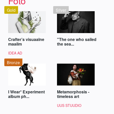
Foto
Gold
Silver
Crafter’s visuaalne
"The one who sailed
maailm
the sea...
IDEA AD
Bronze
I Wear* Experiment
Metamorphosis -
album ph...
timeless art
UUS STUUDIO