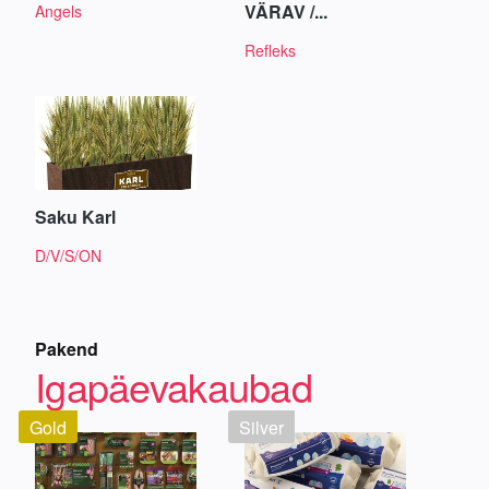
VÄRAV /...
Angels
Refleks
Saku Karl
D/V/S/ON
Pakend
Igapäevakaubad
Gold
Silver