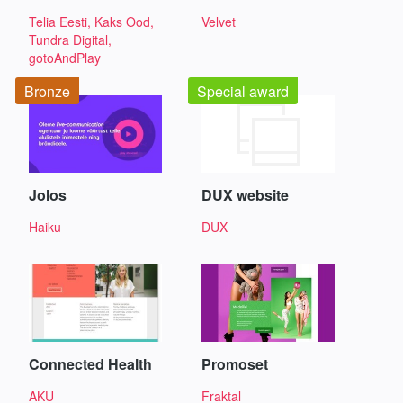
Telia Eesti, Kaks Ood,
Velvet
Tundra Digital,
gotoAndPlay
Bronze
Special award
Jolos
DUX website
Haiku
DUX
Connected Health
Promoset
AKU
Fraktal