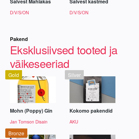
Salvest Mahlakas
Salvest kastmed
D/V/S/ON
D/V/S/ON
Pakend
Eksklusiivsed tooted ja
väikeseeriad
Gold
Silver
Mohn (Poppy) Gin
Kokomo pakendid
Jan Tomson Disain
AKU
Bronze