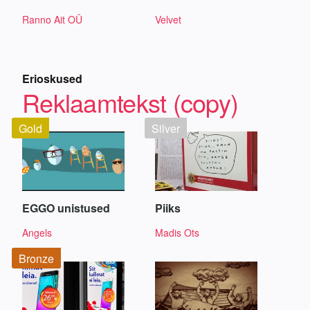
Ranno Ait OÜ
Velvet
Erioskused
Reklaamtekst (copy)
Gold
Silver
EGGO unistused
Piiks
Angels
Madis Ots
Bronze