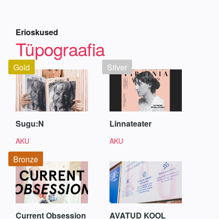
Erioskused
Tüpograafia
Gold
Silver
Sugu:N
Linnateater
AKU
AKU
Bronze
Current Obsession
AVATUD KOOL