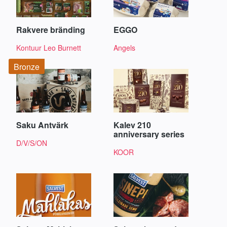
Rakvere bränding
EGGO
Kontuur Leo Burnett
Angels
Bronze
Saku Antvärk
Kalev 210
anniversary series
D/V/S/ON
KOOR