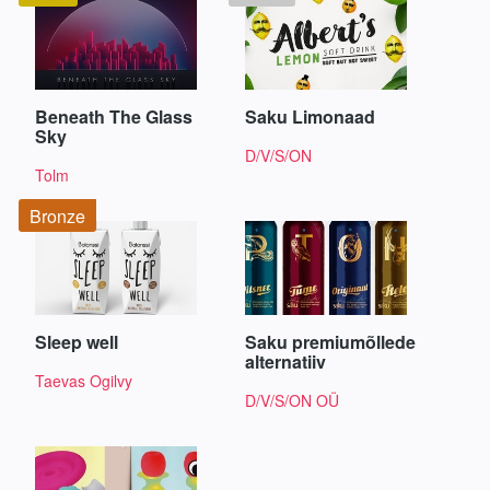
Beneath The Glass
Saku Limonaad
Sky
D/V/S/ON
Tolm
Bronze
Sleep well
Saku premiumõllede
alternatiiv
Taevas Ogilvy
D/V/S/ON OÜ