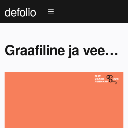
defolio
Graafiline ja veebidisain