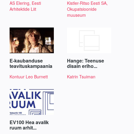
AS Elering, Eesti
Kistler-Ritso Eesti SA,
Arhitektide Liit
Okupatsioonide
muuseum
E-kaubanduse
Hange: Teenuse
teavituskampaania
disain eriho...
Kontuur Leo Burnett
Katrin Tsuiman
EV100 Hea avalik
ruum arhit...