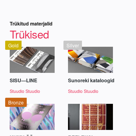
Trükitud materjalid
Trükised
Gold
Silver
SISU—LINE
Sunoreki kataloogid
Stuudio Stuudio
Stuudio Stuudio
Bronze