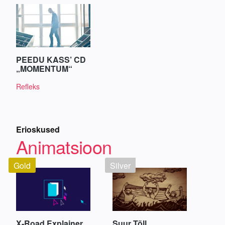
PEEDU KASS’ CD
„MOMENTUM“
Refleks
Erioskused
Animatsioon
Gold
Silver
X-Road Explainer
Suur Tõll