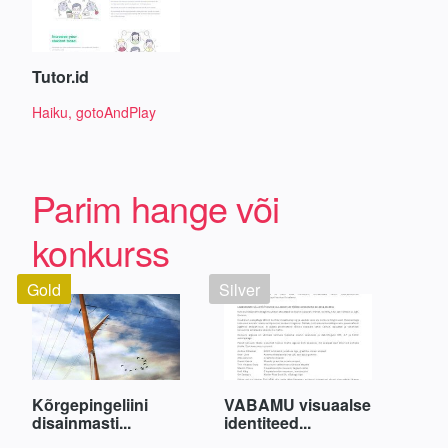
Tutor.id
Haiku, gotoAndPlay
Parim hange või
konkurss
Gold
Silver
Kõrgepingeliini
VABAMU visuaalse
disainmasti...
identiteed...