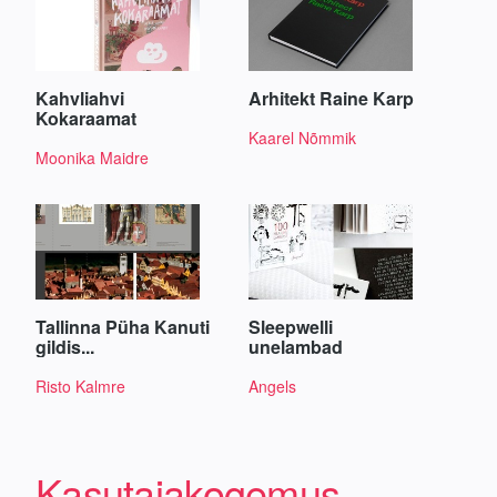
Kahvliahvi
Arhitekt Raine Karp
Kokaraamat
Kaarel Nõmmik
Moonika Maidre
Tallinna Püha Kanuti
Sleepwelli
gildis...
unelambad
Risto Kalmre
Angels
Kasutajakogemus