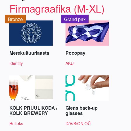
Firmagraafika (M-XL)
Bronze
Grand prix
Merekultuuriaasta
Pocopay
Identity
AKU
KOLK PRUULIKODA /
Glens back-up
KOLK BREWERY
glasses
Refleks
D/V/S/ON OÜ