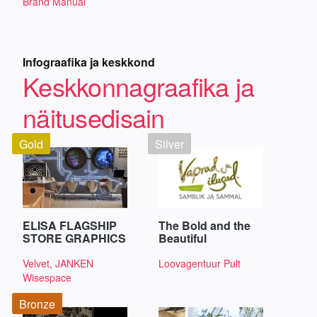
Brand Manual
Infograafika ja keskkond
Keskkonnagraafika ja
näitusedisain
Gold
Silver
ELISA FLAGSHIP
The Bold and the
STORE GRAPHICS
Beautiful
Velvet, JANKEN
Loovagentuur Pult
Wisespace
Bronze