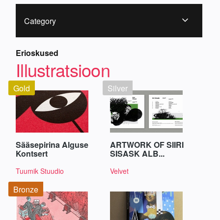
Category
Erioskused
Illustratsioon
Gold
Silver
Sääsepirina Alguse
ARTWORK OF SIIRI
Kontsert
SISASK ALB...
Tuumik Stuudio
Velvet
Bronze