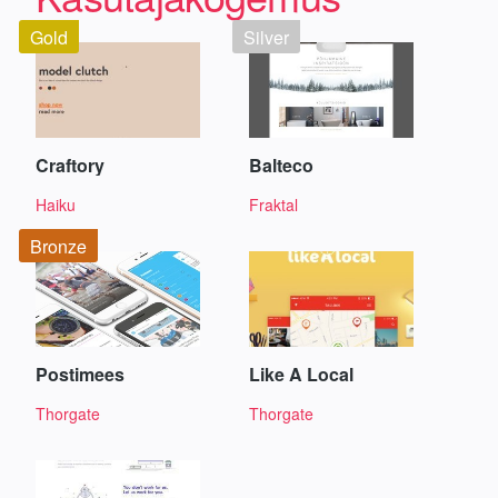
Gold
Silver
Craftory
Balteco
Haiku
Fraktal
Bronze
Postimees
Like A Local
Thorgate
Thorgate