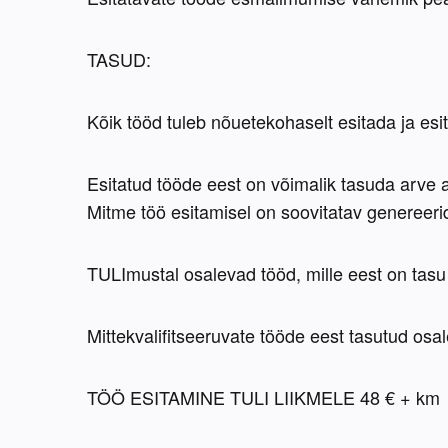
TASUD:
Kõik tööd tuleb nõuetekohaselt esitada ja es
Esitatud tööde eest on võimalik tasuda arve 
Mitme töö esitamisel on soovitatav genereeri
TULImustal osalevad tööd, mille eest on tasu
Mittekvalifitseeruvate tööde eest tasutud osa
TÖÖ ESITAMINE TULI LIIKMELE 48 € + km