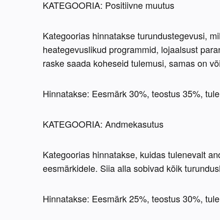
KATEGOORIA: Positiivne muutus
Kategoorias hinnatakse turundustegevusi, mill
heategevuslikud programmid, lojaalsust parand
raske saada koheseid tulemusi, samas on võim
Hinnatakse: Eesmärk 30%, teostus 35%, tul
KATEGOORIA: Andmekasutus
Kategoorias hinnatakse, kuidas tulenevalt and
eesmärkidele. Siia alla sobivad kõik turundus
Hinnatakse: Eesmärk 25%, teostus 30%, tul