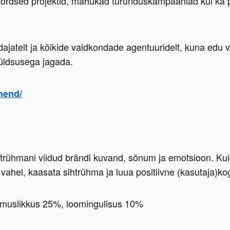
ordsed projektid, mahukad turunduskampaaniad kui ka pi
ajatelt ja kõikide valdkondade agentuuridelt, kuna edu võ
 üldsusega jagada.
uhend/
ihtrühmani viidud brändi kuvand, sõnum ja emotsioon. K
 vahel, kaasata sihtrühma ja luua positiivne (kasutaja)k
emuslikkus 25%, loomingulisus 10% 