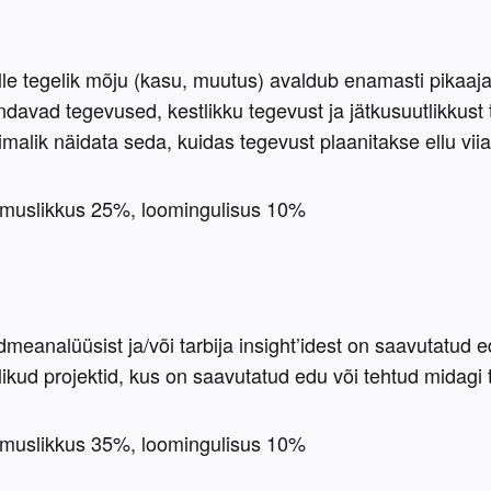
e tegelik mõju (kasu, muutus) avaldub enamasti pikaajali
avad tegevused, kestlikku tegevust ja jätkusuutlikkust t
alik näidata seda, kuidas tegevust plaanitakse ellu vii
emuslikkus 25%, loomingulisus 10% 
meanalüüsist ja/või tarbija insight’idest on saavutatud 
likud projektid, kus on saavutatud edu või tehtud midagi 
emuslikkus 35%, loomingulisus 10%