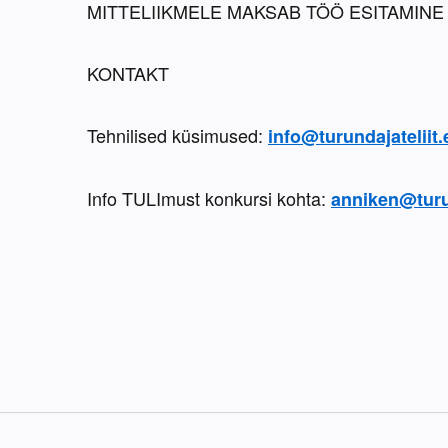
MITTELIIKMELE MAKSAB TÖÖ ESITAMINE 6
KONTAKT
Tehnilised küsimused: 
info@turundajateliit.
Info TULImust konkursi kohta: 
anniken@turun