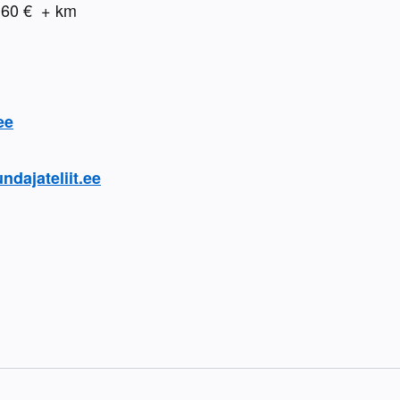
0 €  + km
ee
dajateliit.ee