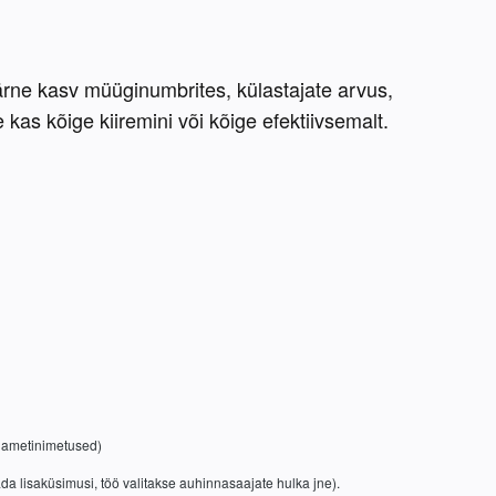
rne kasv müüginumbrites, külastajate arvus, 
as kõige kiiremini või kõige efektiivsemalt. 
e ametinimetused)
ada lisaküsimusi, töö valitakse auhinnasaajate hulka jne).