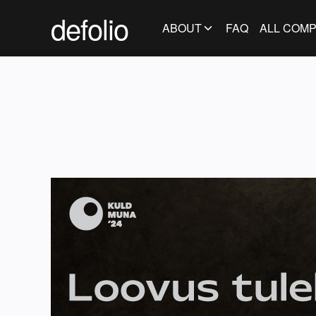
defolio
ABOUT
FAQ
ALL COMP