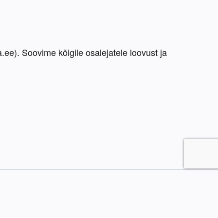
ee). Soovime kõigile osalejatele loovust ja 
onkursside korraldaja:
info@turundajateliit.ee
ehnilised küsimused:
info@defolio.com