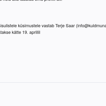
isulistele küsimustele vastab Terje Saar (info@kuldmuna.
kse kätte 19. aprillil
K
T