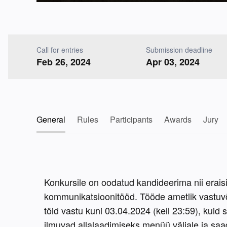
Call for entries
Submission deadline
Feb 26, 2024
Apr 03, 2024
General
Rules
Participants
Awards
Jury
Konkursile on oodatud kandideerima nii eraisikud
kommunikatsioonitööd. Tööde ametlik vastuvõt
töid vastu kuni 03.04.2024 (kell 23:59), kuid 
ilmuvad allalaadimiseks menüü väljale ja saad 