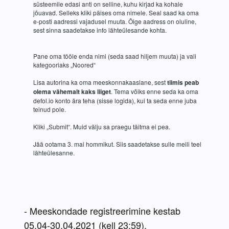
süsteemile edasi anti on selline, kuhu kirjad ka kohale 
jõuavad. Selleks kliki päises oma nimele. Seal saad ka oma 
e-posti aadressi vajadusel muuta. Õige aadress on oluline, 
Pane oma tööle enda nimi (seda saad hiljem muuta) ja vali 
Lisa autorina ka oma meeskonnakaaslane, sest 
tiimis peab 
olema vähemalt kaks liiget
. Tema võiks enne seda ka oma 
defol.io konto ära teha (sisse logida), kui ta seda enne juba 
Jää ootama 3. mai hommikut. Siis saadetakse sulle meili teel 
- Meeskondade registreerimine kestab 
05.04-30.04.2021 (kell 23:59).