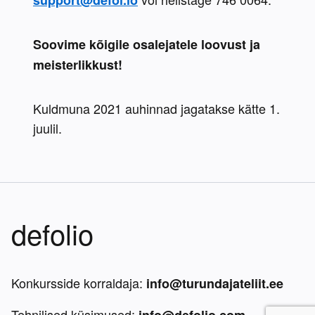
support@defol.io
Soovime kõigile osalejatele loovust ja 
meisterlikkust!
Kuldmuna 2021 auhinnad jagatakse kätte 1. 
juulil. 
defolio
Konkursside korraldaja:
info@turundajateliit.ee
Tehnilised küsimused: