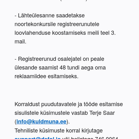
- Lähteülesanne saadetakse 
noortekonkursile registreerunutele 
loovlahenduse koostamiseks meili teel 3. 
mail. 
- Registreerunud osalejatel on peale 
ülesande saamist 48 tundi aega oma 
reklaamiidee esitamiseks. 
Korraldust puudutavatele ja tööde esitamise 
sisulistele küsimustele vastab Terje Saar 
(
).

info@kuldmuna.ee
Tehniliste küsimuste korral kirjutage 
 või helistage 746 0064.