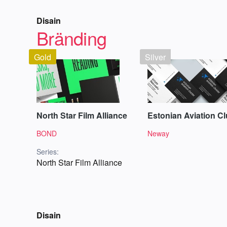
Disain
Bränding
Gold
Silver
North Star Film Alliance
Estonian Aviation Cl
BOND
Neway
Series:
North Star Film Alliance
Disain