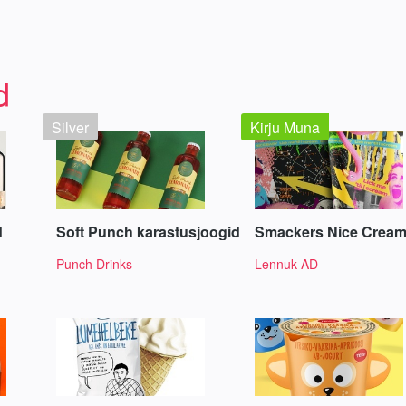
d
Silver
Kirju Muna
d
Soft Punch karastusjoogid
Smackers Nice Crea
Punch Drinks
Lennuk AD