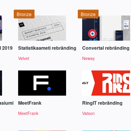
Bronze
Bronze
al 2019
Statistikaameti rebränding
Convertal rebränding
Velvet
Neway
asiumi
MeetFrank
RingIT rebränding
MeetFrank
Vatson