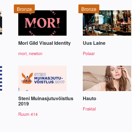
Bronze
Bronze
Mori Gild Visual Identity
Uus Laine
mori, newton
Polaar
Steni Muinasjutuvõistlus
Hauto
2019
Fraktal
Ruum 414