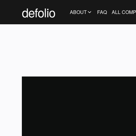
defolio
ABOUT
FAQ
ALL COMP