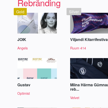
Rebränding
Gold
Silver
JOIK
Viljandi Kitarrifestiv
Angels
Ruum 414
Gustav
Miina Härma Gümna
reb...
Optimist
Velvet