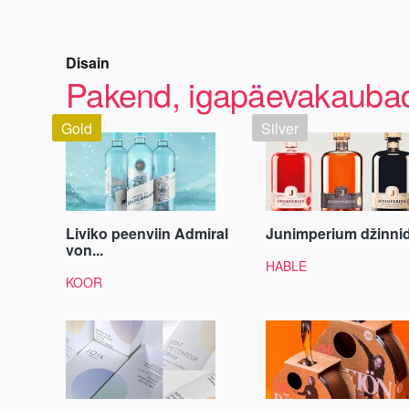
Disain
Pakend, igapäevakauba
Gold
Silver
Liviko peenviin Admiral
Junimperium džinni
von...
HABLE
KOOR