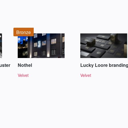
Bronze
uster
Nothel
Lucky Loore brandin
Velvet
Velvet