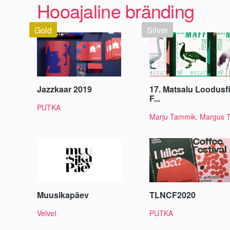
Hooajaline bränding
Gold
Silver
Jazzkaar 2019
17. Matsalu Loodusf
F...
PUTKA
Marju Tammik, Margus 
Muusikapäev
TLNCF2020
Velvet
PUTKA