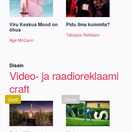
Viru Keskus Mood on
Pidu ilma kummita?
õhus
Tabasco Reklaam
Age McCann
Disain
Video- ja raadioreklaami
craft
Gold
Silver