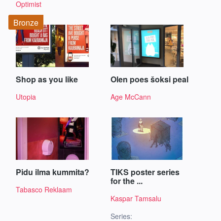
Optimist
Bronze
Shop as you like
Olen poes šoksi peal
Utopia
Age McCann
Pidu ilma kummita?
TIKS poster series
for the ...
Tabasco Reklaam
Kaspar Tamsalu
Series: