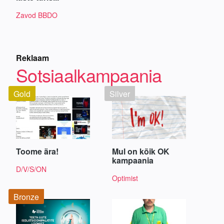
Zavod BBDO
Reklaam
Sotsiaalkampaania
Gold
Silver
Toome ära!
Mul on kõik OK
kampaania
D/V/S/ON
Optimist
Bronze