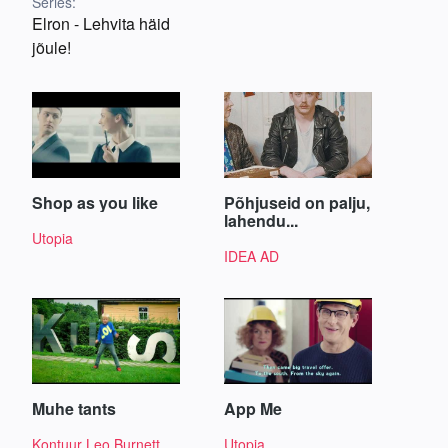
Series:
Elron - Lehvita häid
jõule!
Shop as you like
Põhjuseid on palju,
lahendu...
Utopia
IDEA AD
Muhe tants
App Me
Kontuur Leo Burnett
Utopia