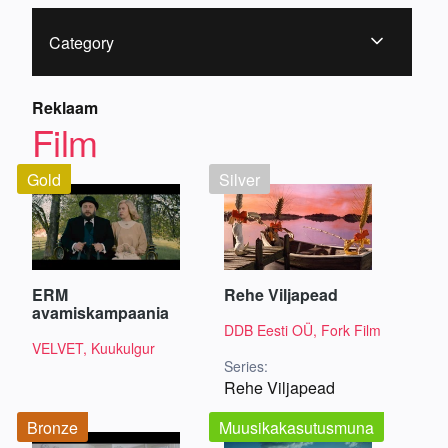
Category
Reklaam
Film
Gold
Silver
ERM
Rehe Viljapead
avamiskampaania
DDB Eesti OÜ, Fork Film
VELVET, Kuukulgur
Series:
Rehe Viljapead
Bronze
Muusikakasutusmuna