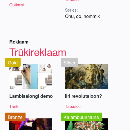
Optimist
Series:
Õhu, öö, hommik
Reklaam
Trükireklaam
Gold
Silver
Lambisalongi demo
Iiri revolutsioon?
Tank
Tabasco
Bronze
Kalambuurimuna