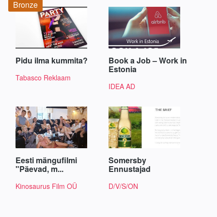
Bronze
Pidu ilma kummita?
Book a Job – Work in
Estonia
Tabasco Reklaam
IDEA AD
Eesti mängufilmi
Somersby
"Päevad, m...
Ennustajad
Kinosaurus Film OÜ
D/V/S/ON