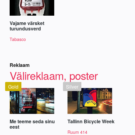
Vajame värsket
turundusverd
Tabasco
Reklaam
Välireklaam, poster
Gold
Silver
Me teeme seda sinu
Tallinn Bicycle Week
eest
Ruum 414