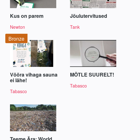
Kus on parem
Jõulutervitused
Newton
Tank
Bronze
Võõra vihaga sauna
MÕTLE SUURELT!
ei lähe!
Tabasco
Tabasco
Teeme Ära: World