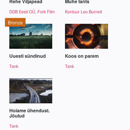
Rehe Viljapead
Muhe tants
DDB Eesti OÜ, Fork Film
Kontuur Leo Burnett
Bronze
Uuesti sündinud
Koos on parem
Tank
Tank
Hoiame ühendust.
Jõulud
Tank