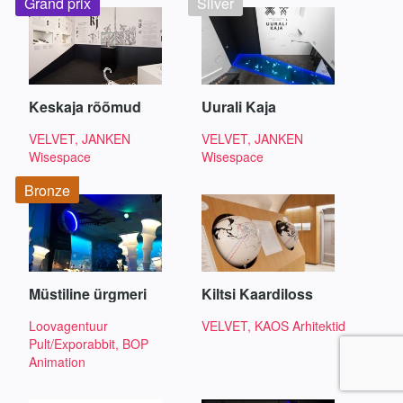
Grand prix
Silver
Keskaja rõõmud
Uurali Kaja
VELVET, JANKEN
VELVET, JANKEN
Wisespace
Wisespace
Bronze
Müstiline ürgmeri
Kiltsi Kaardiloss
Loovagentuur
VELVET, KAOS Arhitektid
Pult/Exporabbit, BOP
Animation