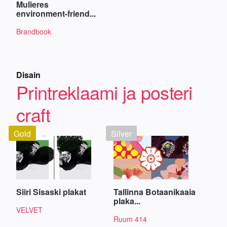
Mulieres
environment-friend...
Brandbook
Disain
Printreklaami ja posteri
craft
Gold
Silver
Siiri Sisaski plakat
Tallinna Botaanikaaia
plaka...
VELVET
Ruum 414