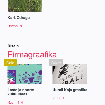
Karl. Odraga
D/V/S/ON
Disain
Firmagraafika
Gold
Silver
Laste ja noorte
Uurali Kaja graafika
kultuuriaas...
VELVET
Ruum 414