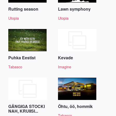
Rutting season
Lawn symphony
Utopia
Utopia
Puhka Eestist
Kevade
Tabasco
Imagine
GÄNGIGA STOCKI
Õhtu, öö, hommik
NAH, KRUIISI...
Tabasco