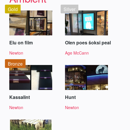
Gold
Silver
Elu on film
Olen poes šoksi peal
Newton
Age McCann
Bronze
Kassalint
Hunt
Newton
Newton