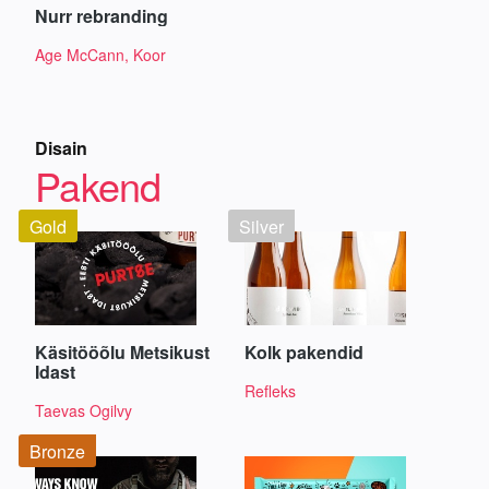
Nurr rebranding
Age McCann, Koor
Disain
Pakend
Gold
Silver
Käsitööõlu Metsikust
Kolk pakendid
Idast
Refleks
Taevas Ogilvy
Bronze