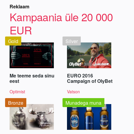
Reklaam
Kampaania üle 20 000
EUR
Gold
Silver
Me teeme seda sinu
EURO 2016
eest
Campaign of OlyBet
Optimist
Vatson
Bronze
Munadega muna