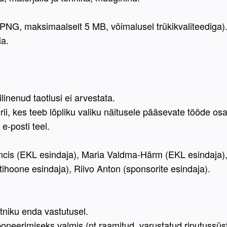
õi PNG, maksimaalselt 5 MB, võimalusel trükikvaliteediga)
ia.
linenud taotlusi ei arvestata.
ii, kes teeb lõpliku valiku näitusele pääsevate tööde osa
e-posti teel. 
ncis (EKL esindaja), Maria Valdma-Härm (EKL esindaja),
tihoone esindaja), Riivo Anton (sponsorite esindaja). 
tniku enda vastutusel.
oneerimiseks valmis (nt raamitud, varustatud riputussüs