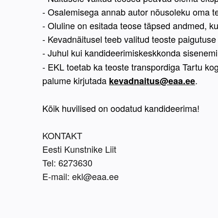
- Osalemisega annab autor nõusoleku oma teos
- Oluline on esitada teose täpsed andmed, ku
- Kevadnäitusel teeb valitud teoste paigutus
- Juhul kui kandideerimiskeskkonda sisenemin
- EKL toetab ka teoste transpordiga Tartu kog
palume kirjutada 
. 
kevadnaitus@eaa.ee
Kõik huvilised on oodatud kandideerima!
KONTAKT
Eesti Kunstnike Liit
Tel: 6273630
E-mail: ekl@eaa.ee