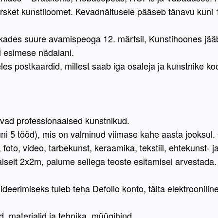
ärsket kunstiloomet. Kevadnäitusele pääseb tänavu kuni 
kades suure avamispeoga 12. märtsil, Kunstihoones jääb 
li esimese nädalani.
eeles postkaardid, millest saab iga osaleja ja kunstnike 
vad professionaalsed kunstnikud. 
uni 5 tööd), mis on valminud viimase kahe aasta jooksul
 foto, video, tarbekunst, keraamika, tekstiil, ehtekunst- ja
lselt 2x2m, palume sellega teoste esitamisel arvestada.
eerimiseks tuleb teha Defolio konto, täita elektrooniline
 materjalid ja tehnika, müügihind.