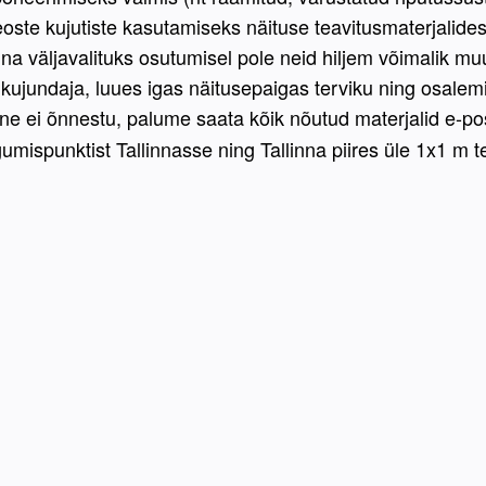
te kujutiste kasutamiseks näituse teavitusmaterjalides 
na väljavalituks osutumisel pole neid hiljem võimalik mu
e kujundaja, luues igas näitusepaigas terviku ning osale
e ei õnnestu, palume saata kõik nõutud materjalid e-pos
umispunktist Tallinnasse ning Tallinna piires üle 1x1 m t