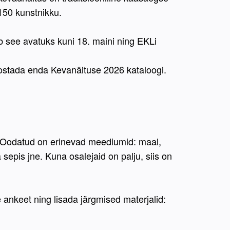
150 kunstnikku. 
see avatuks kuni 18. maini ning EKLi 
koostada enda Kevanäituse 2026 kataloogi. 
. Oodatud on erinevad meediumid: maal, 
 sepis jne. Kuna osalejaid on palju, siis on 
 
 ankeet ning lisada järgmised materjalid: