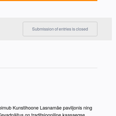
Submission of entries is closed
toimub Kunstihoone Lasnamäe paviljonis ning 
vadnäitus on traditsiooniline kaasaegse 