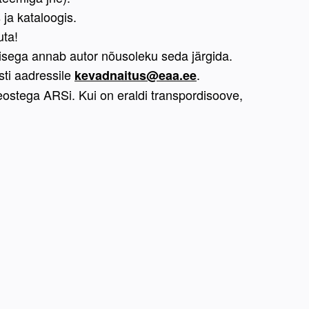
ja kataloogis.
uta!
misega annab autor nõusoleku seda järgida. 
ti aadressile 
.
kevadnaitus@eaa.ee
eostega ARSi. Kui on eraldi transpordisoove, 