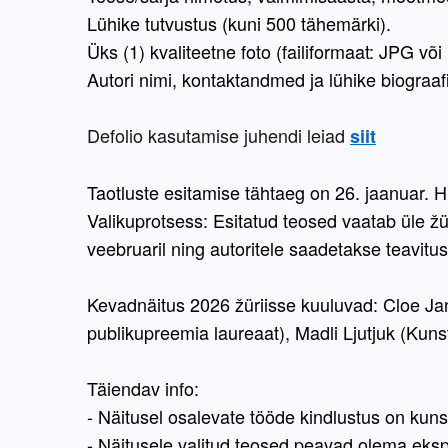
Lühike tutvustus (kuni 500 tähemärki).
Üks (1) kvaliteetne foto (failiformaat: JPG v
Autori nimi, kontaktandmed ja lühike biograaf
Defolio kasutamise juhendi leiad 
siit
Taotluste esitamise tähtaeg on 26. jaanuar. Hi
Valikuprotsess: Esitatud teosed vaatab üle žür
veebruaril ning autoritele saadetakse teavitus 
Kevadnäitus 2026 žüriisse kuuluvad: Cloe Ja
publikupreemia laureaat), Madli Ljutjuk (Kuns
Täiendav info:
- Näitusel osalevate tööde kindlustus on kuns
- Näitusele valitud teosed peavad olema eksp