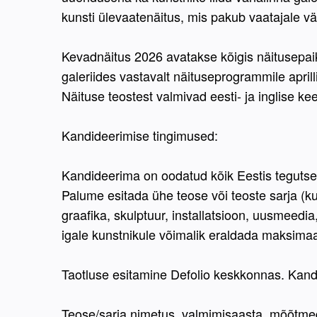
kunsti ülevaatenäitus, mis pakub vaatajale v
Kevadnäitus 2026 avatakse kõigis näitusepai
galeriides vastavalt näituseprogrammile april
Näituse teostest valmivad eesti- ja inglise k
Kandideerimise tingimused:
Kandideerima on oodatud kõik Eestis tegutse
Palume esitada ühe teose või teoste sarja (k
graafika, skulptuur, installatsioon, uusmeedia,
igale kunstnikule võimalik eraldada maksimaa
Taotluse esitamine Defolio keskkonnas. Kandid
Teose/sarja nimetus, valmimisaasta, mõõtmed,