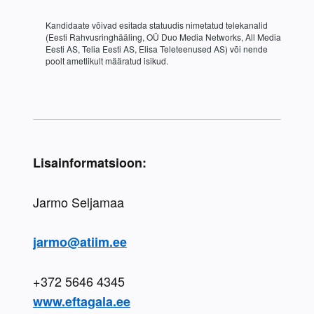
Kandidaate võivad esitada statuudis nimetatud telekanalid 
(Eesti Rahvusringhääling, OÜ Duo Media Networks, All Media 
Eesti AS, Telia Eesti AS, Elisa Teleteenused AS) või nende 
poolt ametlikult määratud isikud. 
Lisainformatsioon:
Jarmo Seljamaa
jarmo@atiim.ee
www.eftagala.ee