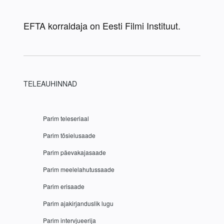
EFTA korraldaja on Eesti Filmi Instituut.
TELEAUHINNAD
 Parim teleseriaal 
 Parim tõsielusaade
 Parim päevakajasaade 
 Parim meelelahutussaade 
 Parim erisaade 
 Parim ajakirjanduslik lugu 
 Parim intervjueerija 