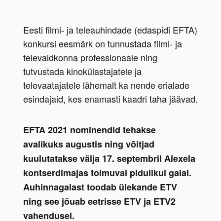
Eesti filmi- ja teleauhindade (edaspidi EFTA) 
konkursi eesmärk on tunnustada filmi- ja 
televaldkonna professionaale ning 
tutvustada kinokülastajatele ja 
televaatajatele lähemalt ka nende erialade 
esindajaid, kes enamasti kaadri taha jäävad.
EFTA 2021 nominendid tehakse 
avalikuks augustis ning võitjad 
kuulutatakse välja 17. septembril Alexela 
kontserdimajas toimuval pidulikul galal. 
Auhinnagalast toodab ülekande ETV 
ning see jõuab eetrisse ETV ja ETV2 
vahendusel.