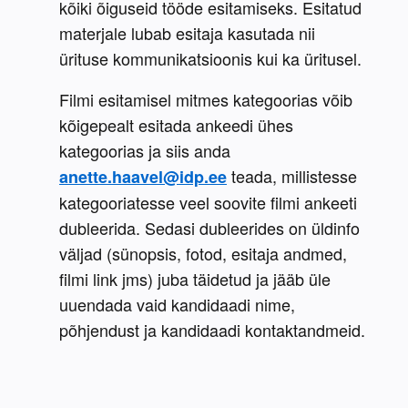
kõiki õiguseid tööde esitamiseks. Esitatud 
materjale lubab esitaja kasutada nii 
ürituse kommunikatsioonis kui ka üritusel. 
Filmi esitamisel mitmes kategoorias võib 
kõigepealt esitada ankeedi ühes 
kategoorias ja siis anda 
 teada, millistesse 
anette.haavel@idp.ee
kategooriatesse veel soovite filmi ankeeti 
dubleerida. Sedasi dubleerides on üldinfo 
väljad (sünopsis, fotod, esitaja andmed, 
filmi link jms) juba täidetud ja jääb üle 
uuendada vaid kandidaadi nime, 
põhjendust ja kandidaadi kontaktandmeid.