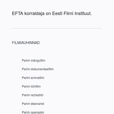
EFTA korraldaja on Eesti Filmi Instituut.
FILMIAUHINNAD
 Parim mängufilm
 Parim dokumentaalfilm
 Parim animafilm
 Parim lühifilm
 Parim režissöör
 Parim stsenarist
 Parim operaator