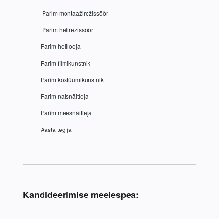
 Parim montaažirežissöör
 Parim helirežissöör
Parim helilooja
Parim filmikunstnik
Parim kostüümikunstnik
Parim naisnäitleja
Parim meesnäitleja
Aasta tegija
Kandideerimise meelespea: