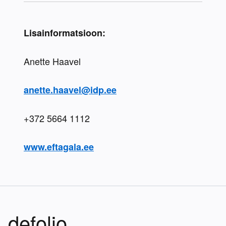
Lisainformatsioon:
Anette Haavel
anette.haavel@idp.ee
+372 5664 1112
www.eftagala.ee
defolio