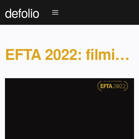
defolio
EFTA 2022: filmiauhindade konkurss