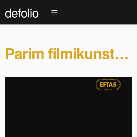
defolio
Parim filmikunstnik