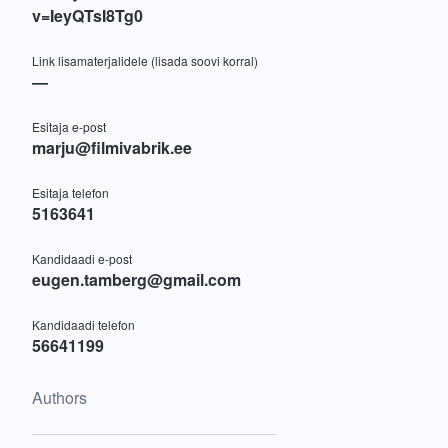
v=IeyQTsI8Tg0
Link lisamaterjalidele (lisada soovi korral)
—
Esitaja e-post
marju@filmivabrik.ee
Esitaja telefon
5163641
Kandidaadi e-post
eugen.tamberg@gmail.com
Kandidaadi telefon
56641199
Authors