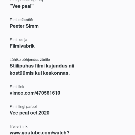
"Vee peal"
Filmi režissöör
Peeter Simm
Filmi tootja
Filmivabrik
Lühike põhjendus žüriile
Stiilipuhas filmi kujundus nii
kostüümis kui keskonnas.
Filmi link
vimeo.com/470561610
Filmi lingi parool
Vee peal oct.2020
Treileri link
www.youtube.com/watch?