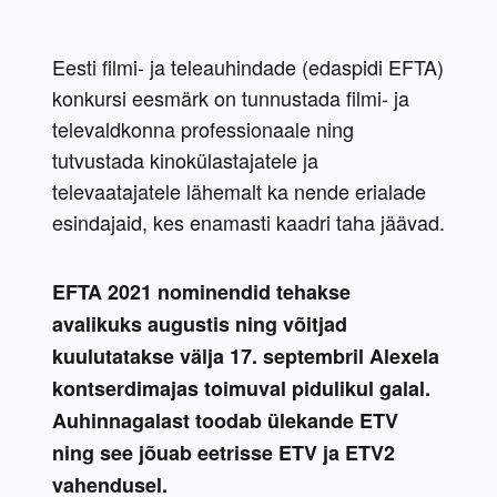
Eesti filmi- ja teleauhindade (edaspidi EFTA) 
konkursi eesmärk on tunnustada filmi- ja 
televaldkonna professionaale ning 
tutvustada kinokülastajatele ja 
televaatajatele lähemalt ka nende erialade 
esindajaid, kes enamasti kaadri taha jäävad.
EFTA 2021 nominendid tehakse 
avalikuks augustis ning võitjad 
kuulutatakse välja 17. septembril Alexela 
kontserdimajas toimuval pidulikul galal. 
Auhinnagalast toodab ülekande ETV 
ning see jõuab eetrisse ETV ja ETV2 
vahendusel.