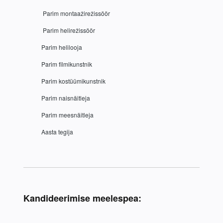
 Parim montaažirežissöör
 Parim helirežissöör
Parim helilooja
Parim filmikunstnik
Parim kostüümikunstnik
Parim naisnäitleja
Parim meesnäitleja
Aasta tegija
Kandideerimise meelespea: