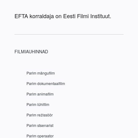
EFTA korraldaja on Eesti Filmi Instituut.
FILMIAUHINNAD
 Parim mängufilm
 Parim dokumentaalfilm
 Parim animafilm
 Parim lühifilm
 Parim režissöör
 Parim stsenarist
 Parim operaator