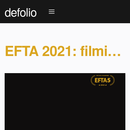
defolio
EFTA 2021: filmiauhindade konkurss