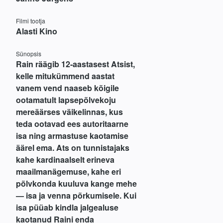
Filmi tootja
Alasti Kino
Sünopsis
Rain räägib 12-aastasest Atsist,
kelle mitukümmend aastat
vanem vend naaseb kõigile
ootamatult lapsepõlvekoju
mereäärses väikelinnas, kus
teda ootavad ees autoritaarne
isa ning armastuse kaotamise
äärel ema. Ats on tunnistajaks
kahe kardinaalselt erineva
maailmanägemuse, kahe eri
põlvkonda kuuluva kange mehe
— isa ja venna põrkumisele. Kui
isa püüab kindla jalgealuse
kaotanud Raini enda