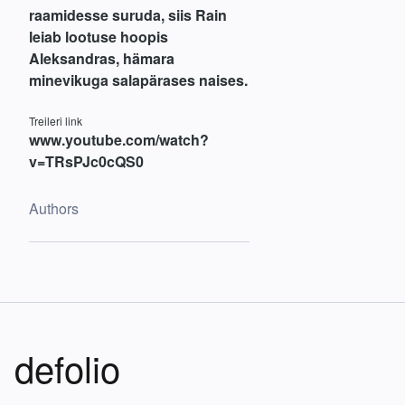
raamidesse suruda, siis Rain
leiab lootuse hoopis
Aleksandras, hämara
minevikuga salapärases naises.
Treileri link
www.youtube.com/watch?
v=TRsPJc0cQS0
Authors
defolio