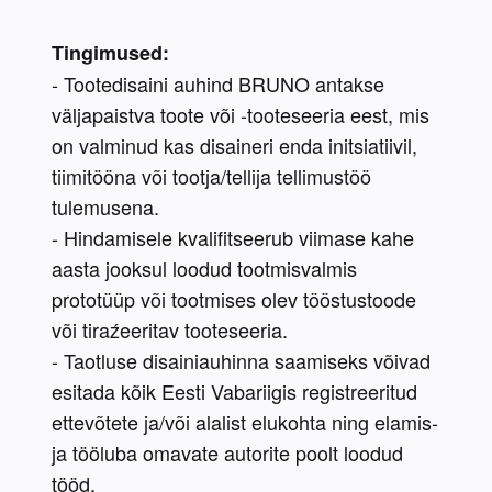
Tingimused:
- Tootedisaini auhind BRUNO antakse 
väljapaistva toote või -tooteseeria eest, mis 
on valminud kas disaineri enda initsiatiivil, 
tiimitööna või tootja/tellija tellimustöö 
tulemusena.
- Hindamisele kvalifitseerub viimase kahe 
aasta jooksul loodud tootmisvalmis 
prototüüp või tootmises olev tööstustoode 
või tiraźeeritav tooteseeria.
- Taotluse disainiauhinna saamiseks võivad 
esitada kõik Eesti Vabariigis registreeritud 
ettevõtete ja/või alalist elukohta ning elamis- 
ja tööluba omavate autorite poolt loodud 
tööd.