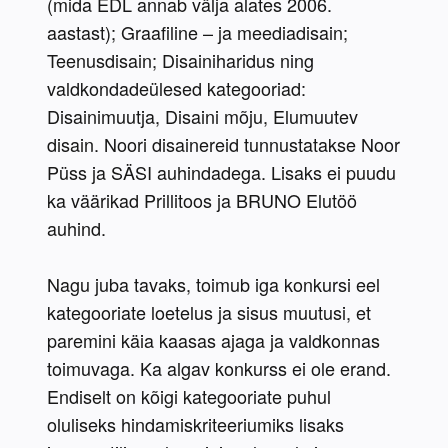
(mida EDL annab välja alates 2006. 
aastast); Graafiline – ja meediadisain; 
Teenusdisain; Disainiharidus ning 
valdkondadeülesed kategooriad: 
Disainimuutja, Disaini mõju, Elumuutev 
disain. Noori disainereid tunnustatakse Noor 
Püss ja SÄSI auhindadega. Lisaks ei puudu 
ka väärikad Prillitoos ja BRUNO Elutöö 
auhind.
Nagu juba tavaks, toimub iga konkursi eel 
kategooriate loetelus ja sisus muutusi, et 
paremini käia kaasas ajaga ja valdkonnas 
toimuvaga. Ka algav konkurss ei ole erand. 
Endiselt on kõigi kategooriate puhul 
oluliseks hindamiskriteeriumiks lisaks 