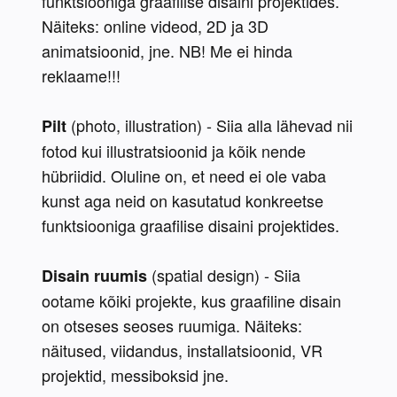
funktsiooniga graafilise disaini projektides. 
Näiteks: online videod, 2D ja 3D 
animatsioonid, jne. NB! Me ei hinda 
reklaame!!!
 (photo, illustration) - Siia alla lähevad nii 
Pilt
fotod kui illustratsioonid ja kõik nende 
hübriidid. Oluline on, et need ei ole vaba 
kunst aga neid on kasutatud konkreetse 
funktsiooniga graafilise disaini projektides.
 (spatial design) - Siia 
Disain ruumis
ootame kõiki projekte, kus graafiline disain 
on otseses seoses ruumiga. Näiteks: 
näitused, viidandus, installatsioonid, VR 
projektid, messiboksid jne.