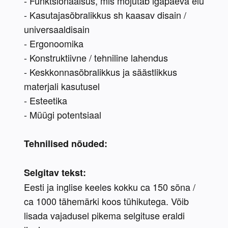
- Funktsionaalsus, mis mõjutab igapäeva elu
- Kasutajasõbralikkus sh kaasav disain / 
universaaldisain
- Ergonoomika
- Konstruktiivne / tehniline lahendus
- Keskkonnasõbralikkus ja säästlikkus 
materjali kasutusel
- Esteetika
- Müügi potentsiaal
Tehnilised nõuded:
Selgitav tekst:
Eesti ja inglise keeles kokku ca 150 sõna / 
ca 1000 tähemärki koos tühikutega. Võib 
lisada vajadusel pikema selgituse eraldi 