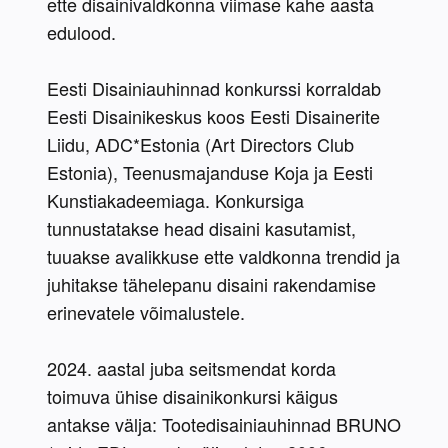
ette disainivaldkonna viimase kahe aasta 
edulood.
Eesti Disainiauhinnad konkurssi korraldab 
Eesti Disainikeskus koos Eesti Disainerite 
Liidu, ADC*Estonia (Art Directors Club 
Estonia), Teenusmajanduse Koja ja Eesti 
Kunstiakadeemiaga. Konkursiga 
tunnustatakse head disaini kasutamist, 
tuuakse avalikkuse ette valdkonna trendid ja 
juhitakse tähelepanu disaini rakendamise 
erinevatele võimalustele.
2024. aastal juba seitsmendat korda 
toimuva ühise disainikonkursi käigus 
antakse välja: Tootedisainiauhinnad BRUNO 