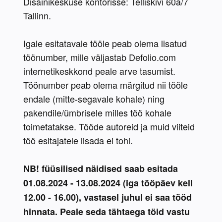
Disainikeskuse kontorisse: Telliskivi 60a/7 
Tallinn.
Igale esitatavale tööle peab olema lisatud 
töönumber, mille väljastab Defolio.com 
internetikeskkond peale arve tasumist. 
Töönumber peab olema märgitud nii tööle 
endale (mitte-segavale kohale) ning 
pakendile/ümbrisele milles töö kohale 
toimetatakse. Tööde autoreid ja muid viiteid 
töö esitajatele lisada ei tohi.
NB! füüsilised näidised saab esitada 
01.08.2024 - 13.08.2024 (iga tööpäev kell 
12.00 - 16.00), vastasel juhul ei saa tööd 
hinnata. Peale seda tähtaega töid vastu 