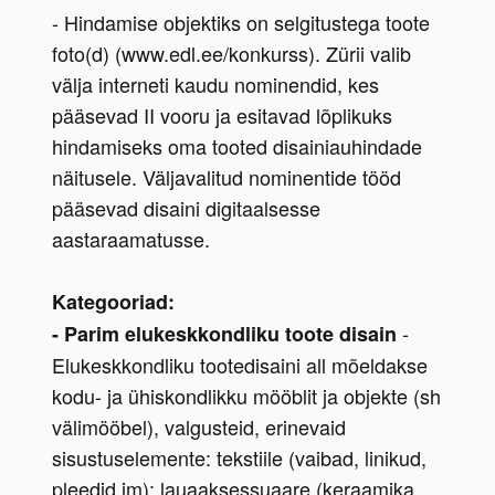
- Hindamise objektiks on selgitustega toote 
foto(d) (www.edl.ee/konkurss). Zürii valib 
välja interneti kaudu nominendid, kes 
pääsevad II vooru ja esitavad lõplikuks 
hindamiseks oma tooted disainiauhindade 
näitusele. Väljavalitud nominentide tööd 
pääsevad disaini digitaalsesse 
aastaraamatusse.
Kategooriad:
 - 
- Parim elukeskkondliku toote disain
Elukeskkondliku tootedisaini all mõeldakse 
kodu- ja ühiskondlikku mööblit ja objekte (sh 
välimööbel), valgusteid, erinevaid 
sisustuselemente: tekstiile (vaibad, linikud, 
pleedid jm); lauaaksessuaare (keraamika, 