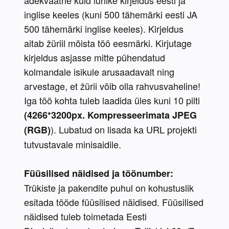
adekvaatne kuid lühike kirjeldus eesti ja 
inglise keeles (kuni 500 tähemärki eesti JA 
500 tähemärki inglise keeles). Kirjeldus 
aitab žüriil mõista töö eesmärki. Kirjutage 
kirjeldus asjasse mitte pühendatud 
kolmandale isikule arusaadavalt ning 
arvestage, et žürii võib olla rahvusvaheline! 
Iga töö kohta tuleb laadida üles kuni 10 pilti 
(4266*3200px. Kompresseerimata JPEG 
). Lubatud on lisada ka URL projekti 
(RGB)
tutvustavale minisaidile.
Füüsilised näidised ja töönumber:
Trükiste ja pakendite puhul on kohustuslik 
esitada tööde füüsilised näidised. Füüsilised 
näidised tuleb toimetada Eesti 