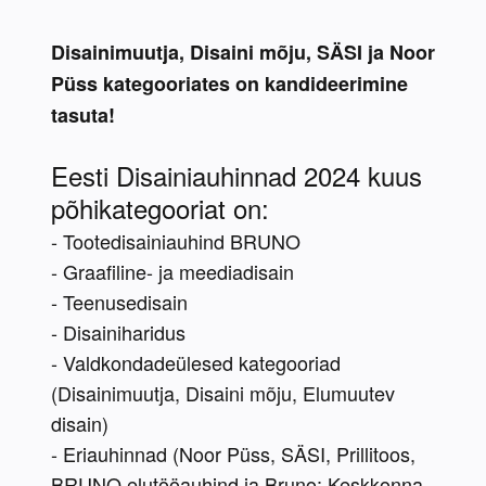
Disainimuutja, Disaini mõju, SÄSI ja Noor 
Püss kategooriates on kandideerimine 
tasuta!
Eesti Disainiauhinnad 2024 kuus 
põhikategooriat on:
- Tootedisainiauhind BRUNO
- Graafiline- ja meediadisain
- Teenusedisain
- Disainiharidus
- Valdkondadeülesed kategooriad 
(Disainimuutja, Disaini mõju, Elumuutev 
disain)
- Eriauhinnad (Noor Püss, SÄSI, Prillitoos, 
BRUNO elutööauhind ja Bruno: Keskkonna 