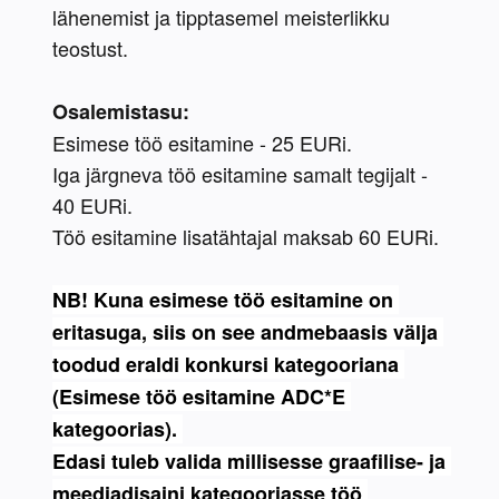
lähenemist ja tipptasemel meisterlikku 
teostust.
Osalemistasu:
Esimese töö esitamine - 25 EURi.
Iga järgneva töö esitamine samalt tegijalt - 
40 EURi.
Töö esitamine lisatähtajal maksab 60 EURi.
NB! Kuna esimese töö esitamine on 
eritasuga, siis on see andmebaasis välja 
toodud eraldi konkursi kategooriana 
(Esimese töö esitamine ADC*E 
kategoorias). 
Edasi tuleb valida millisesse graafilise- ja 
meediadisaini kategooriasse töö 