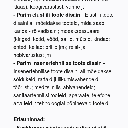
klaas); köögivarustust, vanne jt
- Elustiili toote 
- Parim elustiili toote disain 
disaini all mõeldakse tooteid, mida saab 
kanda - rõivadisaini; moeaksessuaare 
(kingad, kotid, vööd, sallid, mütsid, kindad; 
ehted; kellad; prillid jm); reisi- ja 
hobivarustust jm
 - 
- Parim insenertehnilise toote disain
Insenertehnilise toote disaini all mõeldakse 
sõidukeid, rattaid jt liikumisvahendeid; 
tööriistu; meditsiinilisi abivahendeid; 
sanitaartehnilisi tooteid, aparaate, telefone, 
arvuteid jt tehnoloogial põhinevaid tooteid.
Eriauhinnad:
 - 
- Keskkonna väärindamine disaini abil