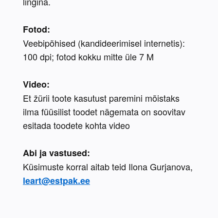
lingina.
Fotod:
Veebipõhised (kandideerimisel internetis): 
100 dpi; fotod kokku mitte üle 7 M
Video:
Et žürii toote kasutust paremini mõistaks 
ilma füüsilist toodet nägemata on soovitav 
esitada toodete kohta video
Abi ja vastused:
Küsimuste korral aitab teid Ilona Gurjanova, 
leart@estpak.ee