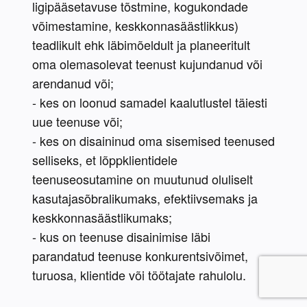
ligipääsetavuse tõstmine, kogukondade 
võimestamine, keskkonnasäästlikkus) 
teadlikult ehk läbimõeldult ja planeeritult 
oma olemasolevat teenust kujundanud või 
arendanud või;
- kes on loonud samadel kaalutlustel täiesti 
uue teenuse või;
- kes on disaininud oma sisemised teenused 
selliseks, et lõppklientidele 
teenuseosutamine on muutunud oluliselt 
kasutajasõbralikumaks, efektiivsemaks ja 
keskkonnasäästlikumaks;
- kus on teenuse disainimise läbi 
parandatud teenuse konkurentsivõimet, 
turuosa, klientide või töötajate rahulolu.