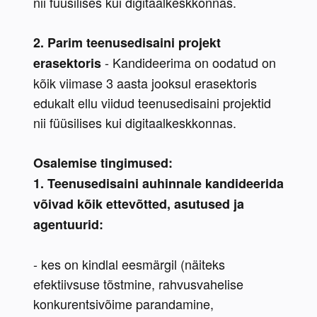
nii füüsilises kui digitaalkeskkonnas.
2. Parim teenusedisaini projekt 
 - Kandideerima on oodatud on 
erasektoris
kõik viimase 3 aasta jooksul erasektoris 
edukalt ellu viidud teenusedisaini projektid 
nii füüsilises kui digitaalkeskkonnas.
Osalemise tingimused:
1. Teenusedisaini auhinnale kandideerida 
võivad kõik ettevõtted, asutused ja 
agentuurid:
- kes on kindlal eesmärgil (näiteks 
efektiivsuse tõstmine, rahvusvahelise 
konkurentsivõime parandamine, 