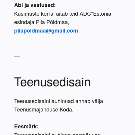
Abi ja vastused:
Küsimuste korral aitab teid ADC*Estonia 
esindaja Piia Põldmaa, 
piiapoldmaa@gmail.com
—
Teenusedisain
Teenusedisaini auhinnad annab välja 
Teenusmajanduse Koda.
Eesmärk:
Teenusedisaini auhinna eesmärk on 