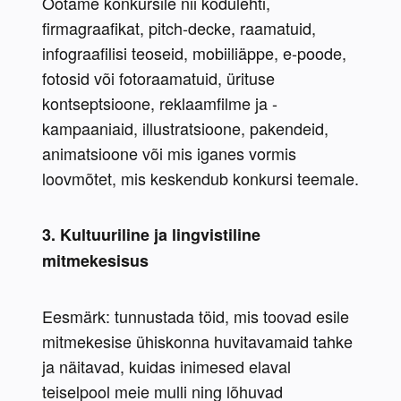
Ootame konkursile nii kodulehti, 
firmagraafikat, pitch-decke, raamatuid, 
infograafilisi teoseid, mobiiliäppe, e-poode, 
fotosid või fotoraamatuid, ürituse 
kontseptsioone, reklaamfilme ja -
kampaaniaid, illustratsioone, pakendeid, 
animatsioone või mis iganes vormis 
loovmõtet, mis keskendub konkursi teemale.
3. Kultuuriline ja lingvistiline 
mitmekesisus
Eesmärk: tunnustada töid, mis toovad esile 
mitmekesise ühiskonna huvitavamaid tahke 
ja näitavad, kuidas inimesed elaval 
teiselpool meie mulli ning lõhuvad 