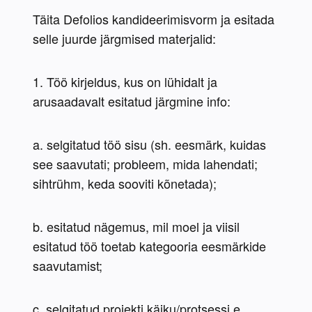
Täita Defolios kandideerimisvorm ja esitada 
selle juurde järgmised materjalid:
1. Töö kirjeldus, kus on lühidalt ja 
arusaadavalt esitatud järgmine info:
a. selgitatud töö sisu (sh. eesmärk, kuidas 
see saavutati; probleem, mida lahendati; 
sihtrühm, keda sooviti kõnetada);
b. esitatud nägemus, mil moel ja viisil 
esitatud töö toetab kategooria eesmärkide 
saavutamist;
c. selgitatud projekti käiku/protsessi e. 