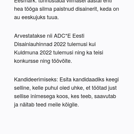
Eesmärk: tunnustada viimasel aastal eriti 
hea tööga silma paistnud disainerit, keda on 
au eeskujuks tuua.
Arvestatakse nii ADC*E Eesti 
Disainiauhinnad 2022 tulemusi kui 
Kuldmuna 2022 tulemusi ning ka teisi 
konkursse ning töövõite.
Kandideerimiseks: Esita kandidaadiks keegi 
selline, kelle puhul oled uhke, et töötad just 
sellise inimesega koos, kes teeb, saavutab 
ja näitab teed meile kõigile.