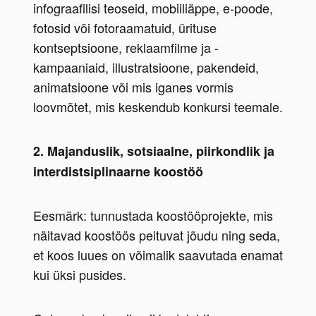
infograafilisi teoseid, mobiiliäppe, e-poode, 
fotosid või fotoraamatuid, ürituse 
kontseptsioone, reklaamfilme ja -
kampaaniaid, illustratsioone, pakendeid, 
animatsioone või mis iganes vormis 
loovmõtet, mis keskendub konkursi teemale.
2. Majanduslik, sotsiaalne, piirkondlik ja 
interdistsiplinaarne koostöö
Eesmärk: tunnustada koostööprojekte, mis 
näitavad koostöös peituvat jõudu ning seda, 
et koos luues on võimalik saavutada enamat 
kui üksi pusides.