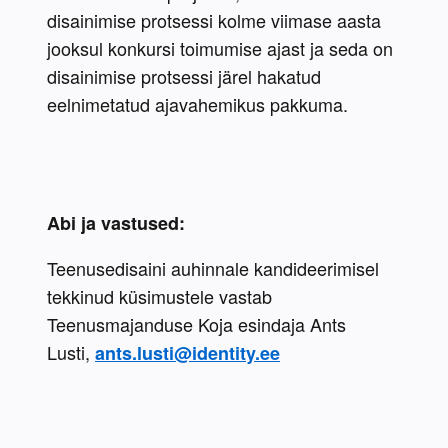
disainimise protsessi kolme viimase aasta 
jooksul konkursi toimumise ajast ja seda on 
disainimise protsessi järel hakatud 
eelnimetatud ajavahemikus pakkuma.
Abi ja vastused:
Teenusedisaini auhinnale kandideerimisel 
tekkinud küsimustele vastab 
Teenusmajanduse Koja esindaja Ants 
Lusti, 
ants.lusti@identity.ee