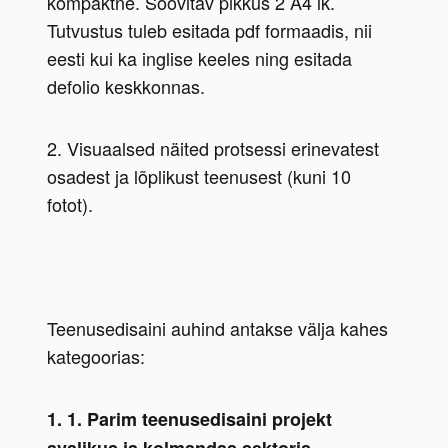
kompaktne. Soovitav pikkus 2 A4 lk. 
Tutvustus tuleb esitada pdf formaadis, nii 
eesti kui ka inglise keeles ning esitada 
defolio keskkonnas.
2. Visuaalsed näited protsessi erinevatest 
osadest ja lõplikust teenusest (kuni 10 
fotot).
Teenusedisaini auhind antakse välja kahes 
kategoorias:
1. 1. Parim teenusedisaini projekt 