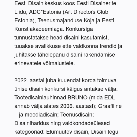
Eesti Disainikeskus koos Eesti Disainerite 
Liidu, ADC*Estonia (Art Directors Club 
Estonia), Teenusmajanduse Koja ja Eesti 
Kunstiakadeemiaga. Konkursiga 
tunnustatakse head disaini kasutamist, 
tuuakse avalikkuse ette valdkonna trendid ja 
juhitakse tähelepanu disaini rakendamise 
erinevatele võimalustele.
2022. aastal juba kuuendat korda toimuva 
ühise disainikonkursi käigus antakse välja: 
Tootedisainiauhinnad BRUNO (mida EDL 
annab välja alates 2006. aastast); Graafiline 
– ja meediadisain; Teenusdisain; 
Disainiharidus ning valdkondadeülesed 
kategooriad: Elumuutev disain, Disainitegu 