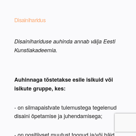
Disainiharidus
Disainihariduse auhinda annab välja Eesti 
Kunstiakadeemia.
Auhinnaga tõstetakse esile isikuid või 
isikute gruppe, kes:
- on silmapaistvate tulemustega tegelenud 
- on positiivset muutust toonud ja/või häid 