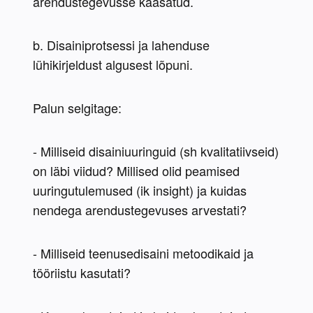
arendustegevusse kaasatud.
b. Disainiprotsessi ja lahenduse 
lühikirjeldust algusest lõpuni.
Palun selgitage:
- Milliseid disainiuuringuid (sh kvalitatiivseid) 
on läbi viidud? Millised olid peamised 
uuringutulemused (ik insight) ja kuidas 
nendega arendustegevuses arvestati?
- Milliseid teenusedisaini metoodikaid ja 
tööriistu kasutati?