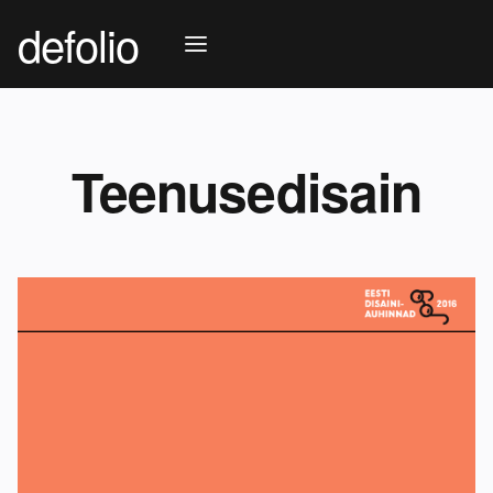
defolio
Teenusedisain