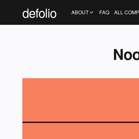
defolio
ABOUT
FAQ
ALL COMP
Noo