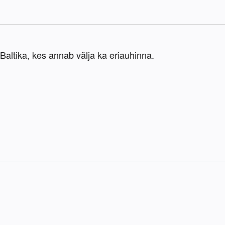
Baltika, kes annab välja ka eriauhinna.
K
T