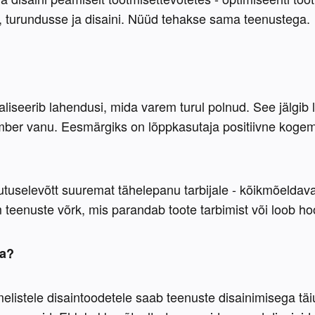
, turundusse ja disaini. Nüüd tehakse sama teenustega.
aliseerib lahendusi, mida varem turul polnud. See jälgib lō
mber vanu. Eesmärgiks on lõppkasutaja positiivne kogemu
tuselevõtt suuremat tähelepanu tarbijale - kõikmõeldavad
m teenuste võrk, mis parandab toote tarbimist või loob h
da?
melistele disaintoodetele saab teenuste disainimisega täi