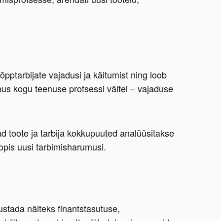
pptarbijate vajadusi ja käitumist ning loob 
s kogu teenuse protsessi vältel – vajaduse 
 toote ja tarbija kokkupuuted analüüsitakse 
oopis uusi tarbimisharumusi.
ustada näiteks finantstasutuse, 