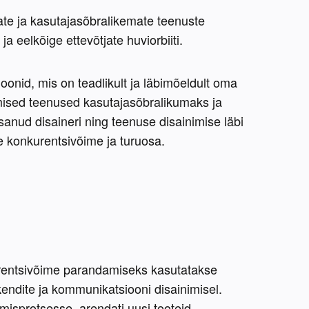
e ja kasutajasõbralikemate teenuste 
a eelkõige ettevõtjate huviorbiiti.
oonid, mis on teadlikult ja läbimõeldult oma 
mised teenused kasutajasõbralikumaks ja 
nud disaineri ning teenuse disainimise läbi 
e konkurentsivõime ja turuosa.
rentsivõime parandamiseks kasutatakse 
ndite ja kommunikatsiooni disainimisel. 
misprotsesse, arendati uusi tooteid, 