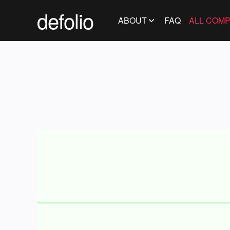
defolio
ABOUT
FAQ
ALL COMP