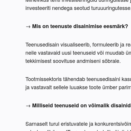
investeeriti nendega seotud turuuuringutesse
→ 
Mis on teenuste disainimise eesmärk?
Teenusedisain visualiseerib, formuleerib ja re
neile vastavaid uusi teenuseid või muudab ü
tekkimisest soovituse andmiseni sõbrale.
Tootmissektoris tähendab teenusedisaini kasu
ja vastavalt sellele luuakse toote ümber pari
→ 
Milliseid teenuseid on võimalik disaini
Sarnaselt turul eristuvatele ja konkurentsivõi