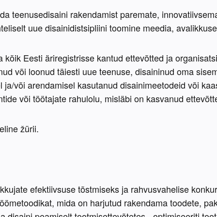
a teenusedisaini rakendamist paremate, innovatiivsemat
liselt uue disainidistsipliini toomine meedia, avalikkuse j
õik Eesti äriregistrisse kantud ettevõtted ja organisatsi
ud või loonud täiesti uue teenuse, disaininud oma sise
 ja/või arendamisel kasutanud disainimeetodeid või kaasa
de või töötajate rahulolu, misläbi on kasvanud ettevõtt
ine žürii.
kujate efektiivsuse tõstmiseks ja rahvusvahelise konku
öömetoodikat, mida on harjutud rakendama toodete, pake
a disaini peamiselt tootmisettevõtetes - optimiseeriti toot