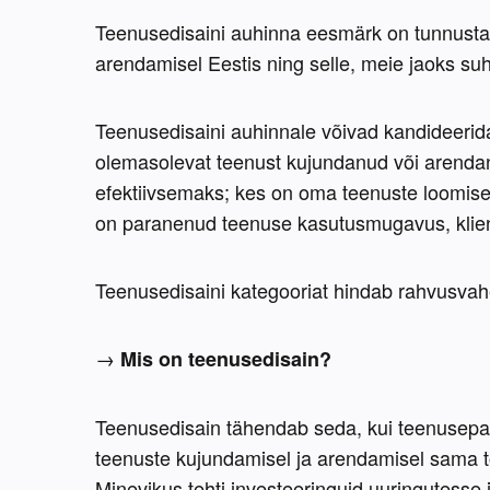
Teenusedisaini auhinna eesmärk on tunnustad
arendamisel Eestis ning selle, meie jaoks suhte
Teenusedisaini auhinnale võivad kandideerida k
olemasolevat teenust kujundanud või arendan
efektiivsemaks; kes on oma teenuste loomisel
on paranenud teenuse kasutusmugavus, klienti
Teenusedisaini kategooriat hindab rahvusvahel
→ 
Mis on teenusedisain?
Teenusedisain tähendab seda, kui teenusepak
teenuste kujundamisel ja arendamisel sama t
Minevikus tehti investeeringuid uuringutesse j