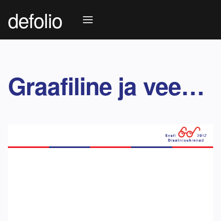
defolio
Graafiline ja veebidisain