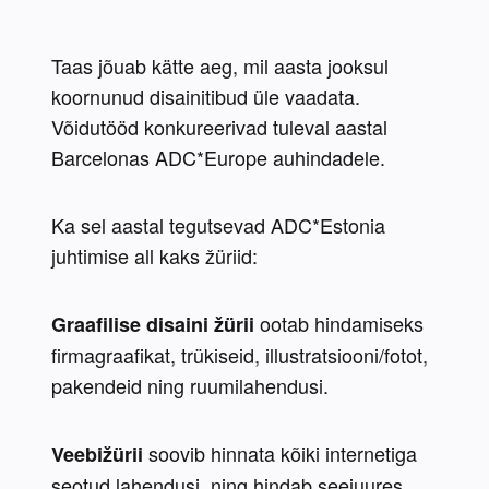
Taas jõuab kätte aeg, mil aasta jooksul 
koornunud disainitibud üle vaadata. 
Võidutööd konkureerivad tuleval aastal 
Barcelonas ADC*Europe auhindadele.
Ka sel aastal tegutsevad ADC*Estonia 
juhtimise all kaks žüriid:
 ootab hindamiseks 
Graafilise disaini žürii
firmagraafikat, trükiseid, illustratsiooni/fotot, 
pakendeid ning ruumilahendusi.
 soovib hinnata kõiki internetiga 
Veebižürii
seotud lahendusi, ning hindab seejuures 