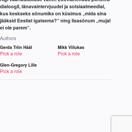
dialoogil, tänavaintervjuudel ja sotsiaalmeedial,
kus keskseks sõnumiks on küsimus „mida sina
jääksid Eestist igatsema?“ ning lisasõnum „mujal
ei ole parem“.
Authors
Gerda Triin Hääl
Mikk Viilukas
Pick a role
Pick a role
Glen-Gregory Lille
Pick a role