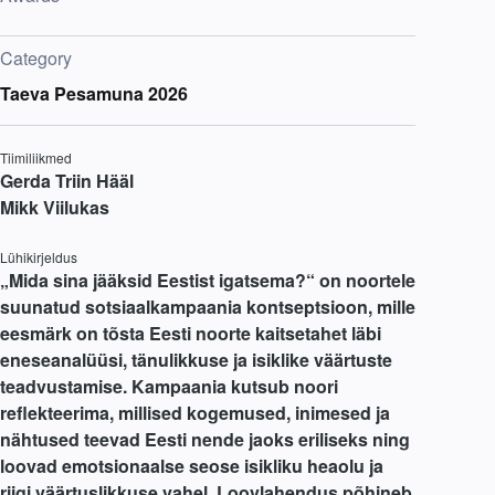
Category
Taeva Pesamuna 2026
Tiimiliikmed
Gerda Triin Hääl
Mikk Viilukas
Lühikirjeldus
„Mida sina jääksid Eestist igatsema?“ on noortele
suunatud sotsiaalkampaania kontseptsioon, mille
eesmärk on tõsta Eesti noorte kaitsetahet läbi
eneseanalüüsi, tänulikkuse ja isiklike väärtuste
teadvustamise. Kampaania kutsub noori
reflekteerima, millised kogemused, inimesed ja
nähtused teevad Eesti nende jaoks eriliseks ning
loovad emotsionaalse seose isikliku heaolu ja
riigi väärtuslikkuse vahel. Loovlahendus põhineb