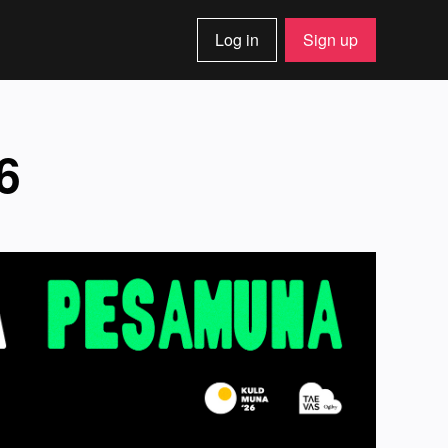
Log in
Sign up
6