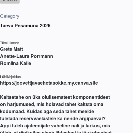
Category
Taeva Pesamuna 2026
Tiimiliikmed
Grete Matt
Anette-Laura Porrmann
Romiina Kalle
Lühikirjeldus
https://joovettjavaehetasokke.my.canva.site
Kaitsetahe on üks olulisematest komponentidest
on harjumused, mis hoiavad tahet kaitsta oma
kodumaad. Kuidas aga seda tahet meelde
tuletada reservväelastele ka nende argipäeval?
Appi tuleb ajateenijate vaheline nali ja tarkus, mis
ütleb, et riigikaitse algab lihtsatest ja jõukohastest