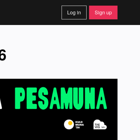
Log in
Sign up
6